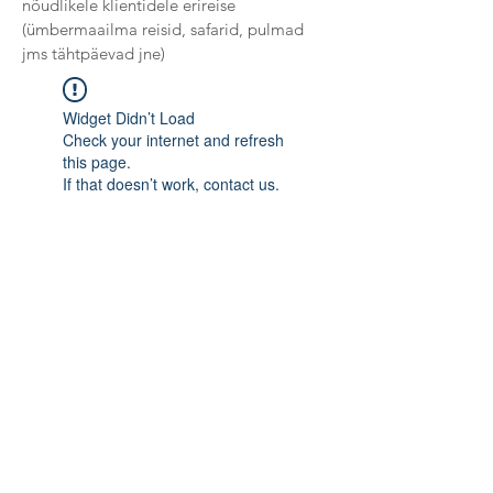
nõudlikele klientidele erireise
(ümbermaailma reisid, safarid, pulmad
jms tähtpäevad jne)
Widget Didn’t Load
Check your internet and refresh
this page.
If that doesn’t work, contact us.