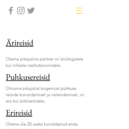
Ärireisid
Oleme pikajaline partner nii äriühigutele
kui riilikele institutsioonidele.
Puhkusereisid
Omame pikajalist kogemust puhkuse
reiside korraldamisel ja vahendamisel, nii
era kui äriklientidele.
Erireisid
Oleme üle 20 aasta korraldanud enda